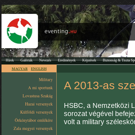
Hírek
Galériák
Nevezés
Eredmények
Képzések
Biztonság & Tiszta Sp
MAGYAR
ENGLISH
Military
A 2013-as sz
A mi sportunk
Lovastusa Szakág
Hazai versenyek
HSBC, a Nemzetközi Lo
Külföldi versenyek
sorozat végével befeje
Örkénytábor emlékére
volt a military szélesk
Zala megyei versenyek