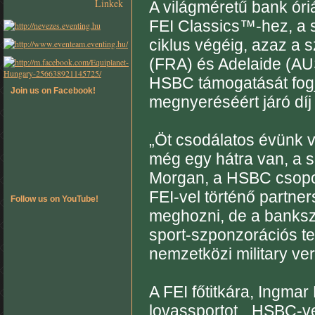
Linkek
A világméretű bank ór
FEI Classics™-hez, a 
ciklus végéig, azaz a 
(FRA) és Adelaide (AU
HSBC támogatását fogj
Join us on Facebook!
megnyeréséért járó díj
„Öt csodálatos évünk v
még egy hátra van, a so
Morgan, a HSBC csopor
FEI-vel történő partne
Follow us on YouTube!
meghozni, de a banksze
sport-szponzorációs te
nemzetközi military ve
A FEI főtitkára, Ingma
lovassportot. „HSBC-vel