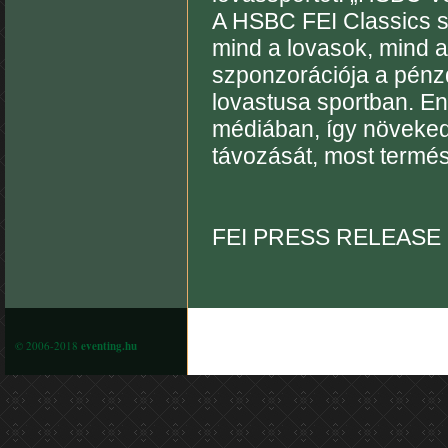
A HSBC FEI Classics s
mind a lovasok, mind 
szponzorációja a pénzd
lovastusa sportban. E
médiában, így növeked
távozását, most termés
FEI PRESS RELEASE
© 2006-2018
eventing.hu