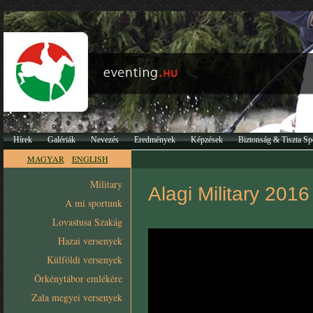
Hírek
Galériák
Nevezés
Eredmények
Képzések
Biztonság & Tiszta Sp
MAGYAR
ENGLISH
Military
Alagi Military 2016
A mi sportunk
Lovastusa Szakág
Hazai versenyek
Külföldi versenyek
Örkénytábor emlékére
Zala megyei versenyek