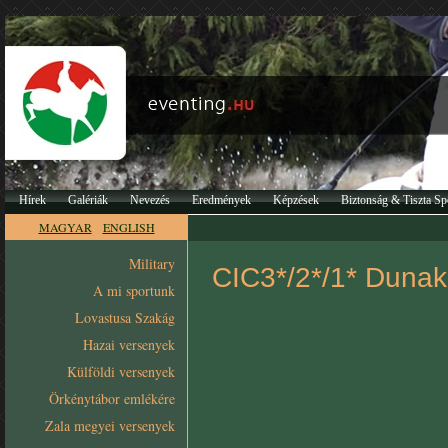
Hírek
Galériák
Nevezés
Eredmények
Képzések
Biztonság & Tiszta Sp
MAGYAR
ENGLISH
Military
CIC3*/2*/1* Dunake
A mi sportunk
Lovastusa Szakág
Hazai versenyek
Külföldi versenyek
Örkénytábor emlékére
Zala megyei versenyek