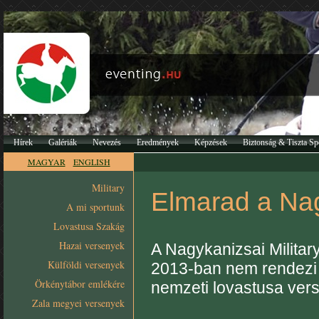
Hírek
Galériák
Nevezés
Eredmények
Képzések
Biztonság & Tiszta Sp
MAGYAR
ENGLISH
Military
Elmarad a Nag
A mi sportunk
Lovastusa Szakág
Hazai versenyek
A Nagykanizsai Militar
Külföldi versenyek
2013-ban nem rendezi m
Örkénytábor emlékére
nemzeti lovastusa vers
Zala megyei versenyek