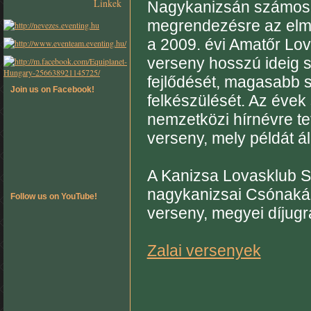
Linkek
Nagykanizsán számos ne
megrendezésre az elmú
a 2009. évi Amatőr Lo
verseny hosszú ideig s
fejlődését, magasabb 
Join us on Facebook!
felkészülését. Az évek
nemzetközi hírnévre te
verseny, mely példát ál
A Kanizsa Lovasklub S
nagykanizsai Csónakáz
Follow us on YouTube!
verseny, megyei díjugr
Zalai versenyek