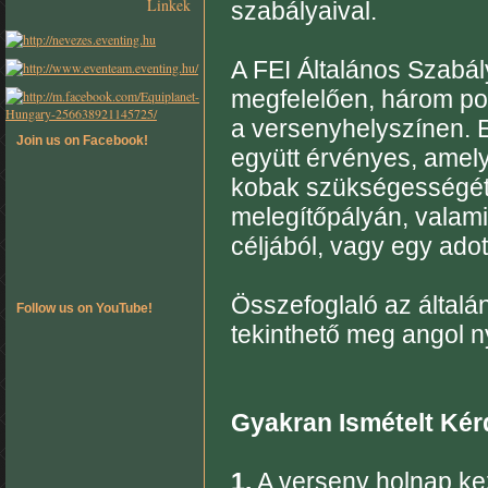
Linkek
szabályaival.
A FEI Általános Szabály
megfelelően, három po
a versenyhelyszínen. E
Join us on Facebook!
együtt érvényes, amel
kobak szükségességét
melegítőpályán, valamin
céljából, vagy egy adot
Összefoglaló az általá
Follow us on YouTube!
tekinthető meg angol n
Gyakran Ismételt Ké
1.
A verseny holnap ke