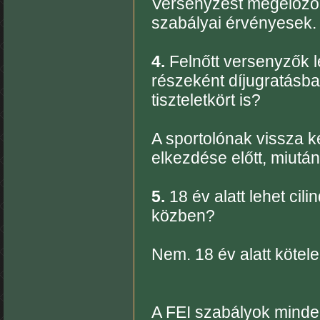
Versenyzést megelőző 
szabályai érvényesek.
4.
Felnőtt versenyzők l
részeként díjugratásba
tiszteletkört is?
A sportolónak vissza ke
elkezdése előtt, miután 
5.
18 év alatt lehet cili
közben?
Nem. 18 év alatt kötel
A FEI szabályok minde