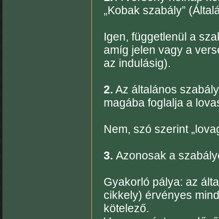
„Kobak szabály” (Álta
Igen, függetlenül a sza
amíg jelen vagy a ver
az indulásig).
2.
Az általános szabály
magába foglalja a lova
Nem, szó szerint „lovagl
3.
Azonosak a szabályo
Gyakorló pálya: az ált
cikkely) érvényes min
kötelező.