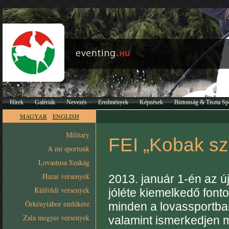
Hírek
Galériák
Nevezés
Eredmények
Képzések
Biztonság & Tiszta Sp
MAGYAR
ENGLISH
Military
FEI „Kobak sz
A mi sportunk
Lovastusa Szakág
Hazai versenyek
2013. január 1-én az új
Külföldi versenyek
jóléte kiemelkedő fon
Örkénytábor emlékére
minden a lovassportban 
Zala megyei versenyek
valamint ismerkedjen 