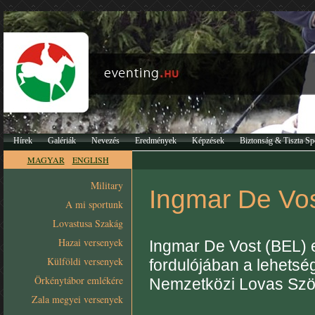
Hírek
Galériák
Nevezés
Eredmények
Képzések
Biztonság & Tiszta Sp
MAGYAR
ENGLISH
Military
Ingmar De Vos
A mi sportunk
Lovastusa Szakág
Hazai versenyek
Ingmar De Vost (BEL) 
Külföldi versenyek
fordulójában a lehetsé
Örkénytábor emlékére
Nemzetközi Lovas Szö
Zala megyei versenyek