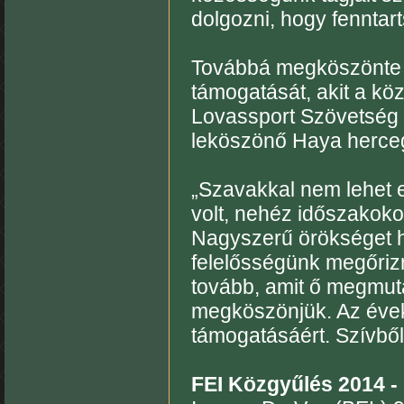
dolgozni, hogy fenntar
Továbbá megköszönte 
támogatását, akit a kö
Lovassport Szövetség 
leköszönő Haya herce
„Szavakkal nem lehet e
volt, nehéz időszakokon
Nagyszerű örökséget ha
felelősségünk megőrizn
tovább, amit ő megmut
megköszönjük. Az évek a
támogatásáért. Szívbő
FEI Közgyűlés 2014 -