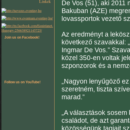
Linkek
De Vos (51), aki 2011 m
Bakuban (AZE) megrend
lovassportok vezető sz
Az eredményt a leköszö
Join us on Facebook!
következő szavakkal: „
Ingmar De Vos.” Szavait
közel 350-en voltak je
szponzorok és a nemzet
„Nagyon lenyűgöző ez 
Follow us on YouTube!
szeretném, tiszta szí
marad.”
„A választások sosem 
családot, de azt garan
közösségünk tagjait s