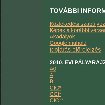
TOVÁBBI
INFOR
Közlekedési szabályoz
Képek a korábbi verse
Akadályok
Google műhold
Időjárás előrejelzés
2010.
ÉVI PÁLYARAJ
A0
A
B
CIC*
CCI*
CIC**