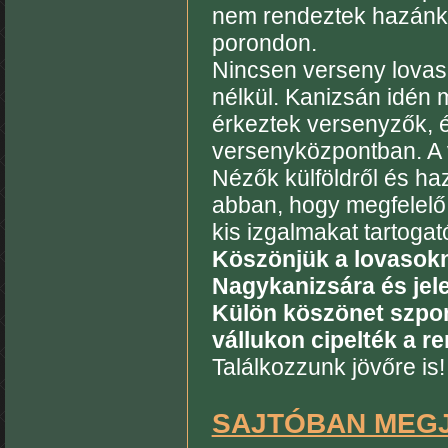
nem rendeztek hazánkb
porondon.
Nincsen verseny lovas
nélkül. Kanizsán idén m
érkeztek versenyzők, é
versenyközpontban. A v
Nézők külföldről és ha
abban, hogy megfelelő
kis izgalmakat tartogat
Köszönjük a lovasokn
Nagykanizsára és jel
Külön köszönet szpon
vállukon cipelték a r
Találkozzunk jövőre is!
SAJTÓBAN MEGJ