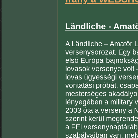
Ländliche - Amat
A Ländliche – Amatőr 
versenysorozat. Egy b
első Európa-bajnokságo
lovasok versenye volt
lovas ügyességi versen
vontatási próbát, csapa
mesterséges akadályok
lényegében a military 
2003 óta a verseny a 
szerint kerül megrende
a FEI versenynaptárába
szabályaiban van, mely