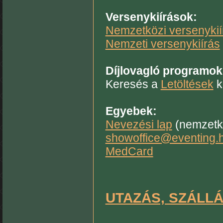
Versenykiírások:
Nemzetközi versenykií
Nemzeti versenykiírás
Díjlovagló programok
Keresés a
Letöltések
k
Egyebek:
Nevezési lap
(nemzetkö
showoffice@eventing.
MedCard
UTAZÁS, SZÁLL