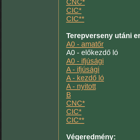
CNC*
CIC*
CIC**
Terepverseny utáni 
A0 - amatőr
A0 - előkezdő ló
A0 - ifjúsági
A - ifjúsági
A - kezdő ló
A - nyitott
B
CNC*
CIC*
CIC**
Végeredmény: