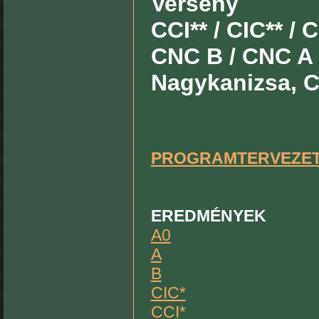
Verseny
CCI** / CIC** / C
CNC B / CNC A
Nagykanizsa, Cs
PROGRAMTERVEZE
EREDMÉNYEK
A0
A
B
CIC*
CCI*