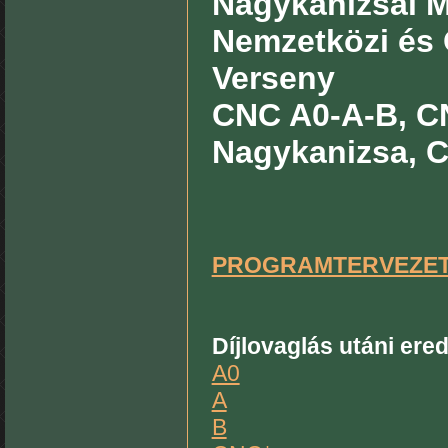
Nagykanizsai Mi
Nemzetközi és 
Verseny
CNC A0-A-B, CN
Nagykanizsa, Cs
PROGRAMTERVEZE
Díjlovaglás utáni er
A0
A
B