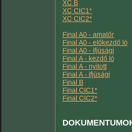
XC B
XC CIC1*
XC CIC2*
Final A0 - amatőr
Final A0 - előkezdő ló
Final A0 - ifjúsági
Final A - kezdő ló
Final A - nyitott
Final A - ifjúsági
Final B
Final CIC1*
Final CIC2*
DOKUMENTUMO