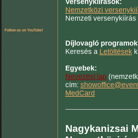
Versenykiírások:
Nemzetközi versenykií
Nemzeti versenykiírás 
Follow us on YouTube!
Díjlovagló programok
Keresés a
Letöltések
k
Egyebek:
Nevezési lap
(nemzetk
cím:
showoffice@event
MedCard
Nagykanizsai Mi