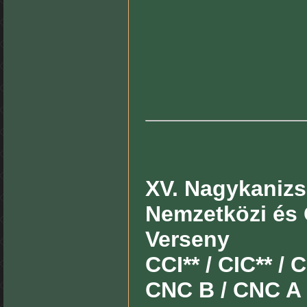
XV. Nagykanizsa
Nemzetközi és 
Verseny
CCI** / CIC** / C
CNC B / CNC A