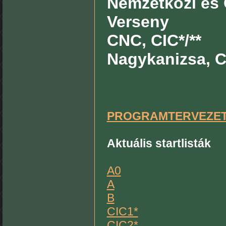
Nemzetközi és 
Verseny
CNC, CIC*/**
Nagykanizsa, C
PROGRAMTERVEZE
Aktuális startlisták
A0
A
B
CIC1*
CIC2*