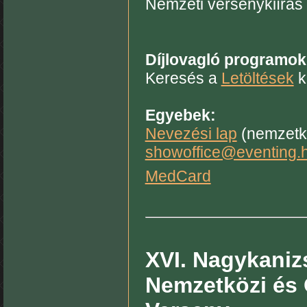
Nemzeti versenykiírás 
Díjlovagló programok
Keresés a
Letöltések
k
Egyebek:
Nevezési lap
(nemzetkö
showoffice@eventing.
MedCard
XVI. Nagykanizs
Nemzetközi és 