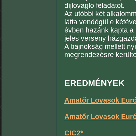
díjlovagló feladatot.
Az utóbbi két alkalom
látta vendégül e kétév
évben hazánk kapta a r
jeles verseny házgazd
A bajnokság mellett ny
megrendezésre kerülte
EREDMÉNYEK
Amatőr Lovasok Euró
Amatőr Lovasok Euró
CIC2*