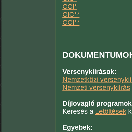
CCI*
CIC**
CCI**
DOKUMENTUMO
Versenykiírások:
Nemzetközi versenykií
Nemzeti versenykiírás
Díjlovagló programok
Keresés a
Letöltések
k
Egyebek: