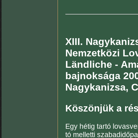
XIII. Nagykanizs
Nemzetközi Lo
Ländliche - Am
bajnoksága 20
Nagykanizsa, Cs
Köszönjük a rés
Egy hétig tartó lovasv
tó melletti szabadidő