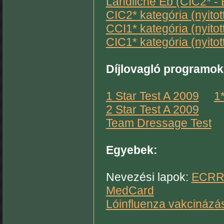
Ländliche Eb (CIC2* 
CIC2* kategória (nyitot
CCI1* kategória (nyitot
CIC1* kategória (nyitot
Díjlovagló programok
1 Star Test A 2009
1
2 Star Test A 2009
Team Dressage Test
Egyebek:
Nevezési lapok:
ECR
MedCard
Lóinfluenza vakcinázá