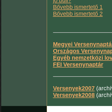
jó buli?
Bővebb ismertető 1
Bővebb ismertető 2
Megyei Versenynaptá
Országos Versenynap
Egyéb nemzetközi lov
FEI Versenynaptár
Versenyek2007
(archí
Versenyek2008
(archí