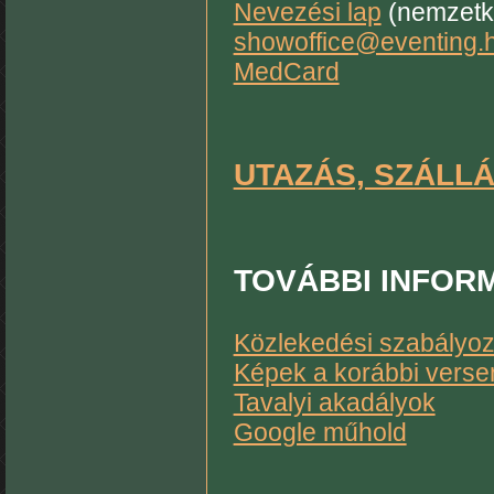
Nevezési lap
(nemzetkö
showoffice@eventing.
MedCard
UTAZÁS, SZÁLL
TOVÁBBI
INFOR
Közlekedési szabályoz
Képek a korábbi verse
Tavalyi akadályok
Google műhold