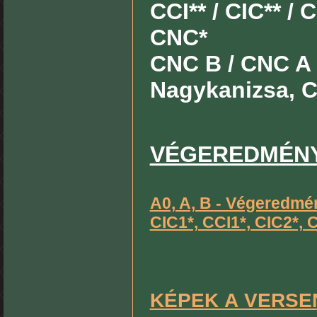
CCI** / CIC** / 
CNC*
CNC B / CNC A
Nagykanizsa, Cs
VÉGEREDMÉN
A0, A, B - Végeredm
CIC1*, CCI1*, CIC2*,
KÉPEK A VERSE