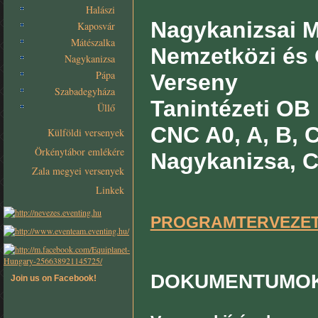
Halászi
Nagykanizsai Mi
Kaposvár
Mátészalka
Nemzetközi és 
Nagykanizsa
Pápa
Verseny
Szabadegyháza
Tanintézeti OB
Üllő
CNC A0, A, B, C
Külföldi versenyek
Örkénytábor emlékére
Nagykanizsa, Cs
Zala megyei versenyek
Linkek
PROGRAMTERVEZE
DOKUMENTUMO
Join us on Facebook!