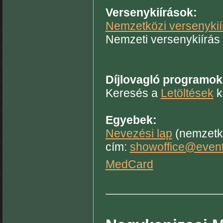
Versenykiírások:
Nemzetközi versenykií
Nemzeti versenykiírás 
Díjlovagló programok
Keresés a
Letöltések
k
Egyebek:
Nevezési lap
(nemzetk
cím:
showoffice@event
MedCard