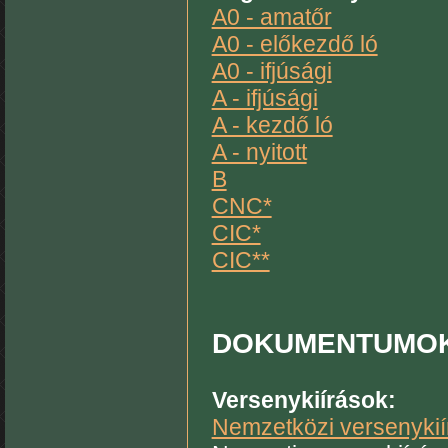
A0 - amatőr
A0 - előkezdő ló
A0 - ifjúsági
A - ifjúsági
A - kezdő ló
A - nyitott
B
CNC*
CIC*
CIC**
DOKUMENTUMO
Versenykiírások:
Nemzetközi versenykií