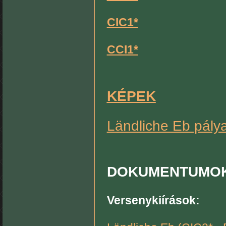
CIC1*
CCI1*
KÉPEK
Ländliche Eb pálya
DOKUMENTUMO
Versenykiírások: