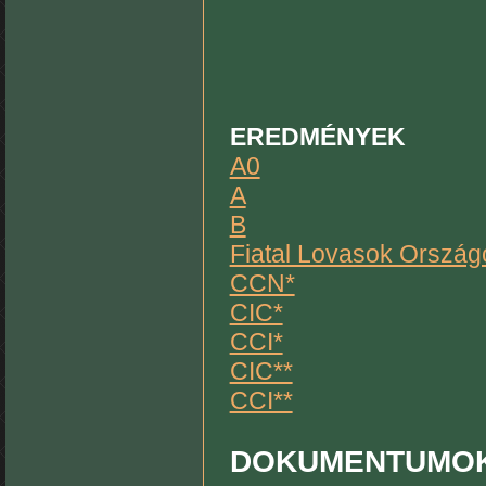
EREDMÉNYEK
A0
A
B
Fiatal Lovasok Orszá
CCN*
CIC*
CCI*
CIC**
CCI**
DOKUMENTUMO