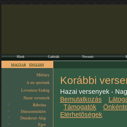
Hírek
Galériák
Nevezés
MAGYAR
ENGLISH
Letöltések
Hírlevél
Kapcsolat
Military
Korábbi vers
A mi sportunk
Lovastusa Szakág
Hazai versenyek - Na
Hazai versenyek
Bemutatkozás
Látoga
Bábolna
Támogatók
Önként
Dánszentmiklós
Elérhetőségek
Dunakeszi-Alag
Eger