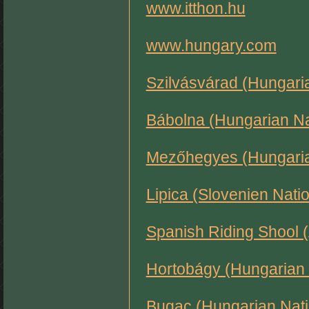
www.itthon.hu
www.hungary.com
Szilvásvárad (Hungaria
Bábolna (Hungarian Na
Mezőhegyes (Hungaria
Lipica (Slovenien Nati
Spanish Riding Shool (
Hortobágy (Hungarian 
Bugac (Hungarian Nati