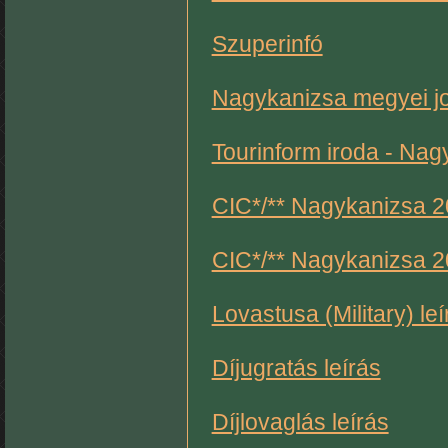
Szuperinfó
Nagykanizsa megyei jo
Tourinform iroda - Nag
CIC*/** Nagykanizsa 
CIC*/** Nagykanizsa 
Lovastusa (Military) leí
Díjugratás leírás
Díjlovaglás leírás