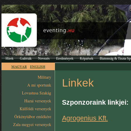
Hírek
Galériák
Nevezés
Eredmények
Képzések
Biztonság & Tiszta Sp
MAGYAR
ENGLISH
Military
Linkek
A mi sportunk
Lovastusa Szakág
Hazai versenyek
Szponzoraink linkjei:
Külföldi versenyek
Örkénytábor emlékére
Agrogenius Kft.
Zala megyei versenyek