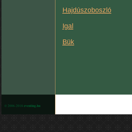
Hajdúszoboszló
Igal
Bük
© 2006-2018
eventing.hu