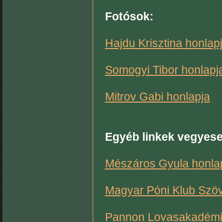
Fotósok:
Hajdu Krisztina honlap
Somogyi Tibor honlapj
Mitrov Gabi honlapja
Egyéb linkek vegyese
Mészáros Gyula honlap
Magyar Póni Klub Szö
Pannon Lovasakadém