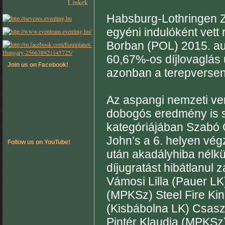
Linkek
Habsburg-Lothringen Z
egyéni indulóként vett 
Borban (POL) 2015. au
60,67%-os díjlovaglás 
Join us on Facebook!
azonban a terepverseny
Az aspangi nemzeti ver
dobogós eredmény is s
kategóriájában Szabó 
John’s a 6. helyen vég
Follow us on YouTube!
után akadályhiba nélkül,
díjugratást hibátlanul z
Vámosi Lilla (Pauer LK)
(MPKSz) Steel Fire Kin
(Kisbábolna LK) Csaszt
Pintér Klaudia (MPKSz