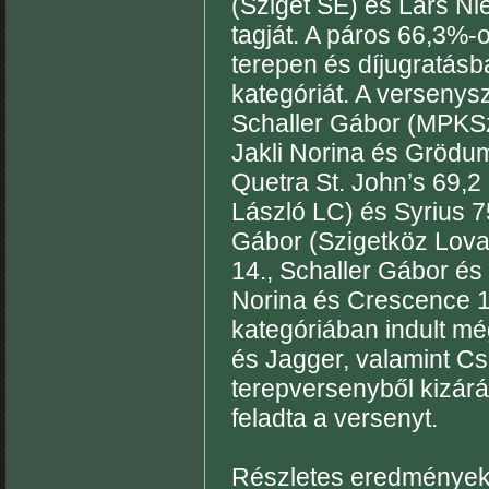
(Sziget SE) és Lars Ni
tagját. A páros 66,3%-o
terepen és díjugratásba
kategóriát. A versenys
Schaller Gábor (MPKSz)
Jakli Norina és Grödum
Quetra St. John’s 69,2
László LC) és Syrius 7
Gábor (Szigetköz Lovas
14., Schaller Gábor és 
Norina és Crescence 12
kategóriában indult m
és Jagger, valamint C
terepversenyből kizárá
feladta a versenyt.
Részletes eredmények