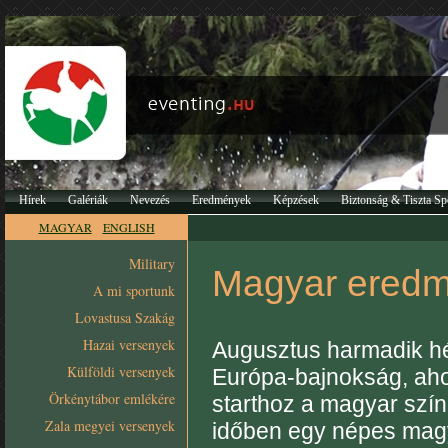
Hírek
Galériák
Nevezés
Eredmények
Képzések
Biztonság & Tiszta Sp
MAGYAR
ENGLISH
Military
Magyar eredmé
A mi sportunk
Lovastusa Szakág
Hazai versenyek
Augusztus harmadik hé
Külföldi versenyek
Európa-bajnokság, aho
Örkénytábor emlékére
starthoz a magyar szín
Zala megyei versenyek
időben egy népes mag