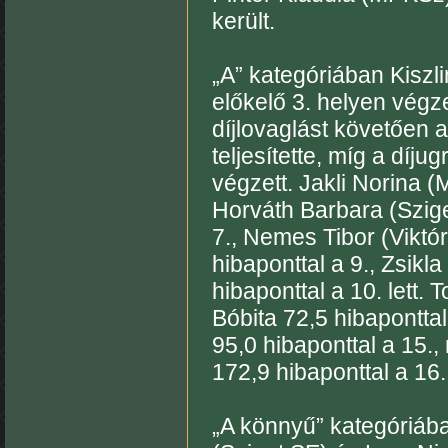
került.
„A” kategóriában Kiszl
előkelő 3. helyen végz
díjlovaglást követően 
teljesítette, míg a díju
végzett. Jakli Norina 
Horváth Barbara (Szige
7., Nemes Tibor (Viktó
hibaponttal a 9., Zsik
hibaponttal a 10. lett
Bóbita 72,5 hibaponttal
95,0 hibaponttal a 15
172,9 hibaponttal a 16.
„A könnyű” kategóriáb