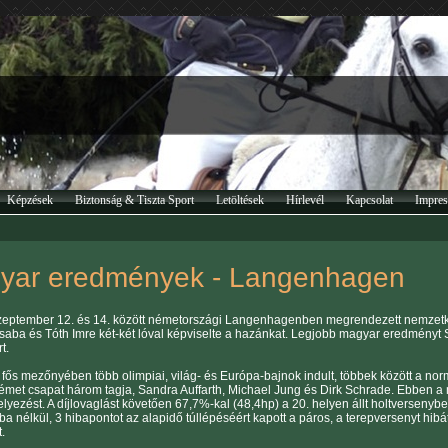
Képzések
Biztonság & Tiszta Sport
Letöltések
Hírlevél
Kapcsolat
Impre
yar eredmények - Langenhagen
zeptember 12. és 14. között németországi Langenhagenben megrendezett nemzetk
saba és Tóth Imre két-két lóval képviselte a hazánkat. Legjobb magyar eredményt Sár
t.
 fős mezőnyében több olimpiai, világ- és Európa-bajnok indult, többek között a nor
émet csapat három tagja, Sandra Auffarth, Michael Jung és Dirk Schrade. Ebben a 
elyezést. A díjlovaglást követően 67,7%-kal (48,4hp) a 20. helyen állt holtverseny
a nélkül, 3 hibapontot az alapidő túllépéséért kapott a páros, a terepversenyt hibátla
.