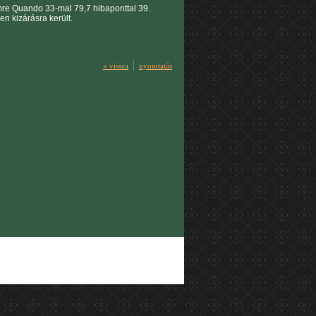
Imre Quando 33-mal 79,7 hibaponttal 39.
n kizárásra került.
« vissza
nyomtatás