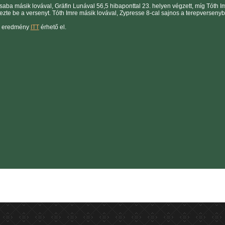
saba másik lovával, Gräfin Lunával 56,5 hibaponttal 23. helyen végzett, míg Tóth 
ezte be a versenyt. Tóth Imre másik lovával, Zypresse 8-cal sajnos a terepversenybe
s eredmény
ITT
érhető el.