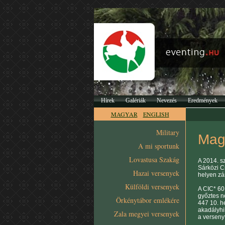
Hírek
Galériák
Nevezés
Eredmények
MAGYAR
ENGLISH
Military
Mag
A mi sportunk
Lovastusa Szakág
A 2014. s
Sárközi C
Hazai versenyek
helyen zár
Külföldi versenyek
A CIC* 60
győztes n
Örkénytábor emlékére
447 10. h
akadályhib
Zala megyei versenyek
a versenyt