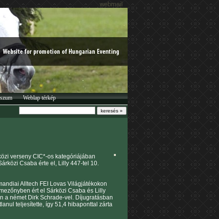
webmail
sszum
Weblap térkép
özi verseny CIC*-os kategóriájában
közi Csaba érte el, Lilly 447-tel 10.
mandiai Alltech FEI Lovas Világjátékokon
mezőnyben ért el Sárközi Csaba és Lilly
ben a német Dirk Schrade-vel. Díjugratásban
nul teljesítette, így 51,4 hibaponttal zárta