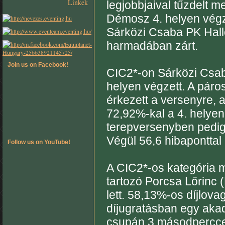
Linkek
legjobbjaival tűzdelt 
Démosz 4. helyen végz
Sárközi Csaba PK Halle
harmadában zárt.
Join us on Facebook!
CIC2*-on Sárközi Csab
helyen végzett. A páro
érkezett a versenyre, a
72,92%-kal a 4. helyen 
terepversenyben pedig 
Végül 56,6 hibaponttal 
Follow us on YouTube!
A CIC2*-os kategória m
tartozó Porcsa Lőrinc
lett. 58,13%-os díjlova
díjugratásban egy aka
csupán 3 másodperccel