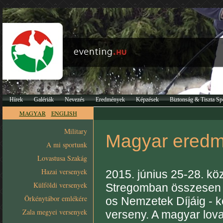
Hírek
Galériák
Nevezés
Eredmények
Képzések
Biztonság & Tiszta Sp
MAGYAR
ENGLISH
Military
Magyar eredm
A mi sportunk
Lovastusa Szakág
Hazai versenyek
2015. június 25-28. kö
Külföldi versenyek
Stregomban összesen h
Örkénytábor emlékére
os Nemzetek Díjáig - k
Zala megyei versenyek
verseny. A magyar lova