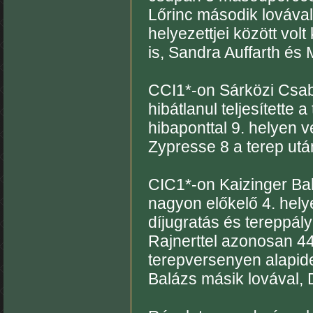
Lőrinc második lovával
helyezettjei között vol
is, Sandra Auffarth és 
CCI1*-on Sárközi Csab
hibátlanul teljesítette 
hibaponttal 9. helyen v
Zypresse 8 a terep után
CIC1*-on Kaizinger Ba
nagyon előkelő 4. helye
díjugratás és tereppály
Rajnerttel azonosan 44,
terepversenyen alapide
Balázs másik lovával, 