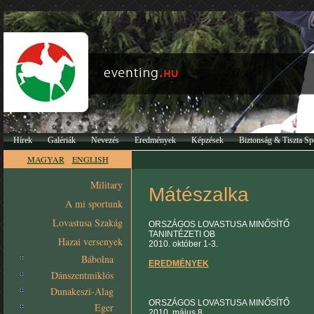
Hírek
Galériák
Nevezés
Eredmények
Képzések
Biztonság & Tiszta Sp
MAGYAR
ENGLISH
Military
Mátészalka
A mi sportunk
Lovastusa Szakág
ORSZÁGOS LOVASTUSA MINŐSÍTŐ
TANINTÉZETI OB
Hazai versenyek
2010. október 1-3.
Bábolna
EREDMÉNYEK
Dánszentmiklós
Dunakeszi-Alag
ORSZÁGOS LOVASTUSA MINŐSÍTŐ
Eger
2010. május 8.