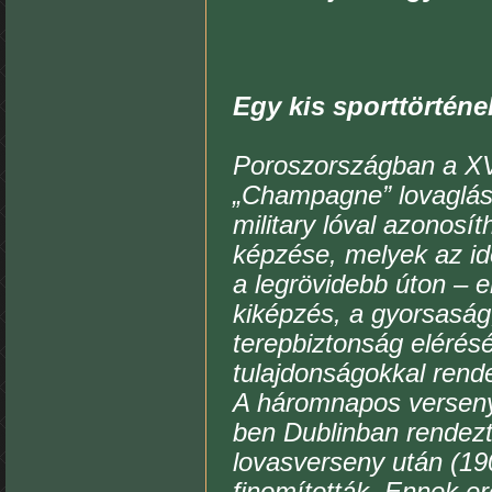
Egy kis sporttörtén
Poroszországban a XVI
„Champagne” lovaglás 
military lóval azonosí
képzése, melyek az ido
a legrövidebb úton – e
kiképzés, a gyorsaság
terepbiztonság elérésé
tulajdonságokkal rende
A háromnapos verseny
ben Dublinban rendezt
lovasverseny után (190