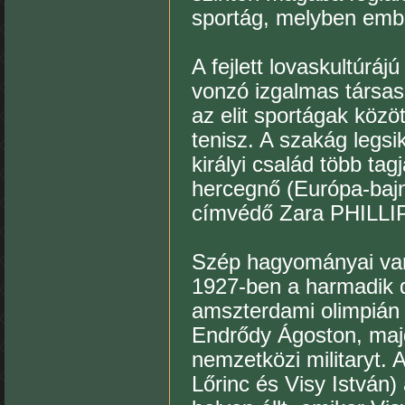
sportág, melyben ember
A fejlett lovaskultúrá
vonzó izgalmas társasá
az elit sportágak közöt
tenisz. A szakág legsi
királyi család több tag
hercegnő (Európa-bajno
címvédő Zara PHILLIP
Szép hagyományai van
1927-ben a harmadik d
amszterdami olimpián 
Endrődy Ágoston, maj
nemzetközi militaryt.
Lőrinc és Visy István) 