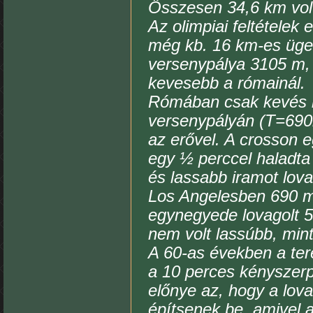
Összesen 34,6 km volt
Az olimpiai feltételek
még kb. 16 km-es üge
versenypálya 3105 m, 
kevesebb a rómainál.
Rómában csak kevés ré
versenypályán (T=690m
az erővel. A crosson 
egy ½ perccel haladta 
és lassabb iramot lova
Los Angelesben 690 m/p
egynegyede lovagolt 5
nem volt lassúbb, min
A 60-as években a te
a 10 perces kényszerp
előnye az, hogy a lova
építsenek be, amivel 