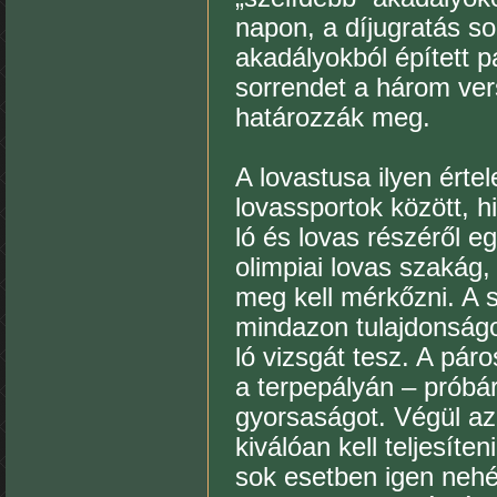
napon, a díjugratás so
akadályokból épített 
sorrendet a három ve
határozzák meg.
A lovastusa ilyen érte
lovassportok között, h
ló és lovas részéről e
olimpiai lovas szakág,
meg kell mérkőzni. A s
mindazon tulajdonságo
ló vizsgát tesz. A páro
a terpepályán – próbár
gyorsaságot. Végül az 
kiválóan kell teljesíte
sok esetben igen nehéz