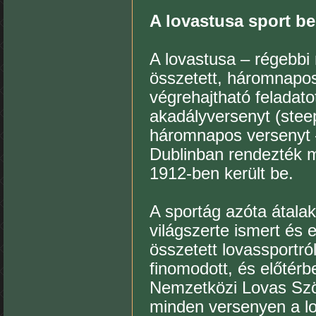
A lovastusa sport b
A lovastusa – régebbi 
összetett, háromnapos
végrehajtható feladato
akadályversenyt (steep
háromnapos versenyt 
Dublinban rendezték m
1912-ben került be.
A sportág azóta átalak
világszerte ismert és e
összetett lovassportró
finomodott, és előtérb
Nemzetközi Lovas Szö
minden versenyen a lo