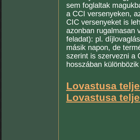
sem foglaltak magukba
a CCI versenyeken, a
CIC versenyeket is leh
azonban rugalmasan vá
feladat): pl. díjlovagl
másik napon, de term
szerint is szervezni a
hosszában különbözik 
Lovastusa telj
Lovastusa telj