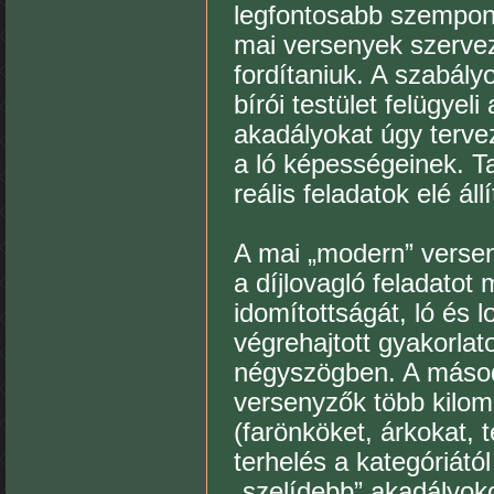
legfontosabb szempont
mai versenyek szervező
fordítaniuk. A szabály
bírói testület felügye
akadályokat úgy tervez
a ló képességeinek. T
reális feladatok elé áll
A mai „modern” verse
a díjlovagló feladatot
idomítottságát, ló és
végrehajtott gyakorla
négyszögben. A másodi
versenyzők több kilom
(farönköket, árkokat, 
terhelés a kategóriátó
„szelídebb” akadályok