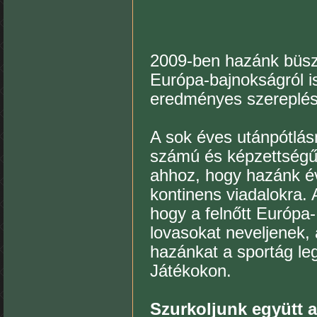
2009-ben hazánk büszk
Európa-bajnokságról is
eredményes szereplés
A sok éves utánpótlá
számú és képzettségű 
ahhoz, hogy hazánk évr
kontinens viadalokra.
hogy a felnőtt Európa-
lovasokat neveljenek,
hazánkat a sportág le
Játékokon.
Szurkoljunk együtt a