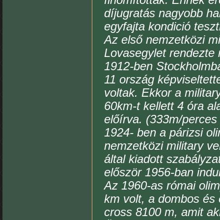
finomították. Ennek e
díjugratás nagyobb han
egyfajta kondició tesz
Az első nemzetközi mil
Lovasegylet rendezte m
1912-ben Stockholmban
11 ország képviseltett
voltak. Ekkor a militar
60km-t kellett 4 óra al
előírva. (333m/perces
1924- ben a párizsi o
nemzetközi military ve
által kiadott szabályz
először 1956-ban indult
Az 1960-as római olim
km volt, a dombos és 
cross 8100 m, amit ak