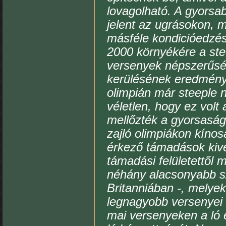
lovagolható. A gyorsa
jelent az ugrásokon, 
másféle kondicióedzés
2000 környékére a ste
versenyek népszerűség
kerülésének eredménye
olimpián már steeple n
véletlen, hogy ez volt
mellőzték a gyorsaság
zajló olimpiákon kínosa
érkező támadások kivé
támadási felületettől 
néhány alacsonyabb sz
Britanniában -, melyek
legnagyobb versenyei 
mai versenyeken a ló e