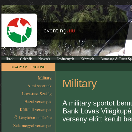
Hírek
Galériák
Nevezés
Eredmények
Képzések
Biztonság & Tiszta Sp
MAGYAR
ENGLISH
Military
Military
A mi sportunk
Lovastusa Szakág
Hazai versenyek
A military sportot bem
Külföldi versenyek
Bank Lovas Világkupá
Örkénytábor emlékére
verseny előtt került b
Zala megyei versenyek