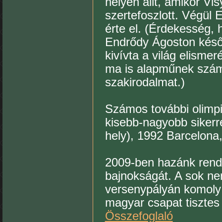
helyen állt, amikor Vi
szertefoszlott. Végül 
érte el. (Érdekesség,
Endrődy Ágoston későb
kivívta a világ elisme
ma is alapműnek számí
szakirodalmat.)
Számos további olimpiá
kisebb-nagyobb siker
hely), 1992 Barcelona,
2009-ben hazánk rend
bajnokságát. A sok ne
versenypályán komoly
magyar csapat tisztes 
Összefoglaló