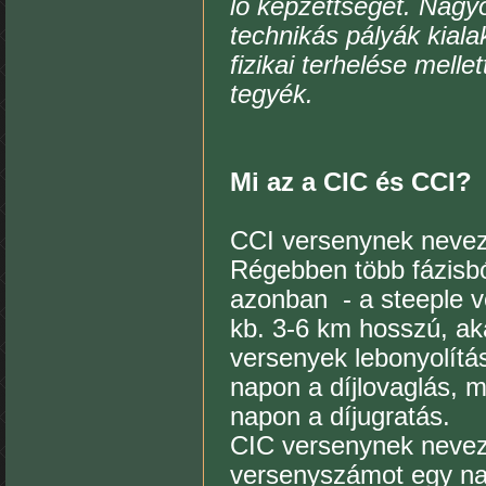
ló képzettségét. Nagyo
technikás pályák kiala
fizikai terhelése mell
tegyék.
Mi az a CIC és CCI?
CCI versenynek nevez
Régebben több fázisbó
azonban - a steeple v
kb. 3-6 km hosszú, aka
versenyek lebonyolítá
napon a díjlovaglás, 
napon a díjugratás.
CIC versenynek nevez
versenyszámot egy na