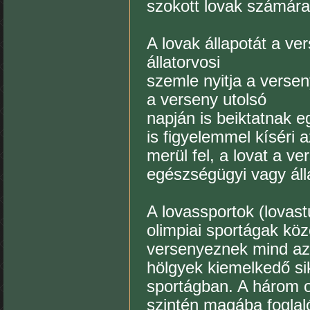
szokott lovak számára
A lovak állapotát a ve
állatorvosi
szemle nyitja a verse
a verseny utolsó
napján is beiktatnak e
is figyelemmel kíséri 
merül fel, a lovat a v
egészségügyi vagy ál
A lovassportok (lovast
olimpiai sportágak köz
versenyeznek mind az
hölgyek kiemelkedő si
sportágban. A három ol
szintén magába foglaló