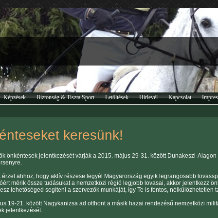
Képzések
Biztonság & Tiszta Sport
Letöltések
Hírlevél
Kapcsolat
Impre
énteseket keresünk!
ők önkéntesek jelentkezését várják a 2015. május 29-31. között Dunakeszi-Alagon
ersenyre.
 érzel ahhoz, hogy aktív részese legyél Magyarország egyik legrangosabb lovassp
cióért mérik össze tudásukat a nemzetközi régió legjobb lovasai, akkor jelentkezz 
lesz lehetőséged segíteni a szervezők munkáját, így Te is fontos, nélkülözhetetlen 
ius 19-21. között Nagykanizsa ad otthont a másik hazai rendezésű nemzetközi milit
k jelentkezését.