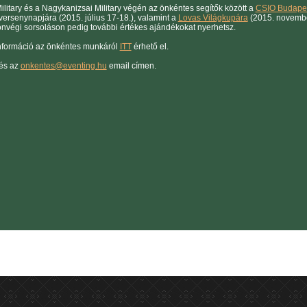
ilitary és a Nagykanizsai Military végén az önkéntes segítők között a
CSIO Budape
versenynapjára (2015. július 17-18.), valamint a
Lovas Világkupára
(2015. novembe
zonvégi sorsoláson pedig további értékes ajándékokat nyerhetsz.
nformáció az önkéntes munkáról
ITT
érhető el.
és az
onkentes@eventing.hu
email címen.