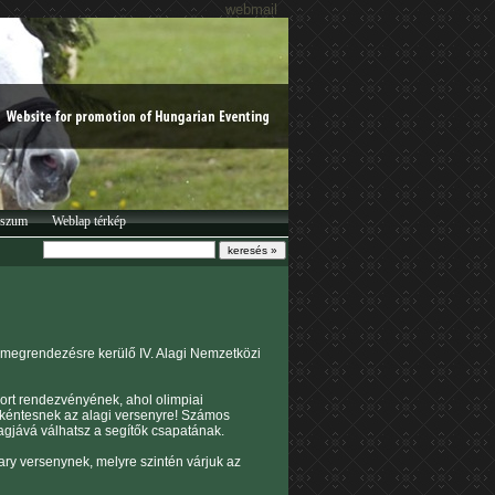
webmail
sszum
Weblap térkép
 megrendezésre kerülő IV. Alagi Nemzetközi
ort rendezvényének, ahol olimpiai
önkéntesnek az alagi versenyre! Számos
tagjává válhatsz a segítők csapatának.
ary versenynek, melyre szintén várjuk az