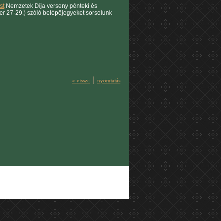
st
Nemzetek Díja verseny pénteki és
r 27-29.) szóló belépőjegyeket sorsolunk
« vissza
nyomtatás