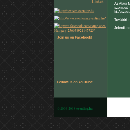
Linkek
Az Alagi M
szombati 
ki. A sze
További i
Jelentkez
Join us on Facebook!
Follow us on YouTube!
© 2006-2018
eventing.hu