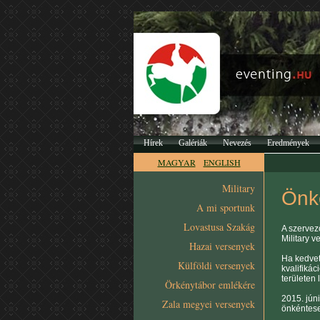
Hírek
Galériák
Nevezés
Eredmények
MAGYAR
ENGLISH
Military
Önk
A mi sportunk
Lovastusa Szakág
A szervez
Military v
Hazai versenyek
Ha kedvet
Külföldi versenyek
kvalifiká
területen 
Örkénytábor emlékére
2015. jún
Zala megyei versenyek
önkéntese