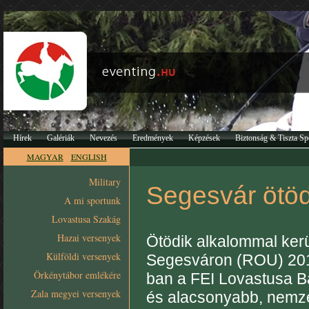
Hírek
Galériák
Nevezés
Eredmények
Képzések
Biztonság & Tiszta Sp
MAGYAR
ENGLISH
Military
Segesvár ötöd
A mi sportunk
Lovastusa Szakág
Hazai versenyek
Ötödik alkalommal ker
Külföldi versenyek
Segesváron (ROU) 2015
Örkénytábor emlékére
ban a FEI Lovastusa B
Zala megyei versenyek
és alacsonyabb, nemzet