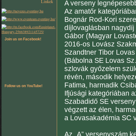
Linkek
A verseny legnépesebb
Az amatőr kategóriába
Bognár Rod-Kori szere
díjlovaglásban nagydíj
Gábor (Magyar Lovaster
Join us on Facebook!
2016-os Lovász Szakma
Szandtner Tibor Lovas 
(Bábolna SE Lovas Sz.
szlovák győzelem szüle
révén, második helyez
Fatima, harmadik Csiba
Follow us on YouTube!
Ifjúsági kategóriában 
Szabadidő SE versenyz
végzett az élen, harma
a Lovasakadémia SC ve
Az „A” versenyszám ke