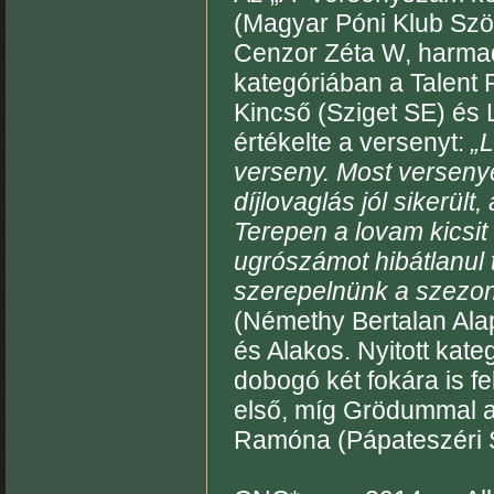
(Magyar Póni Klub Szöv
Cenzor Zéta W, harmad
kategóriában a Talent
Kincső (Sziget SE) és L
értékelte a versenyt:
„L
verseny. Most verseny
díjlovaglás jól sikerült
Terepen a lovam kicsit 
ugrószámot hibátlanul t
szerepelnünk a szezon 
(Némethy Bertalan Alap
és Alakos. Nyitott kat
dobogó két fokára is fe
első, míg Grödummal a 
Ramóna (Pápateszéri S