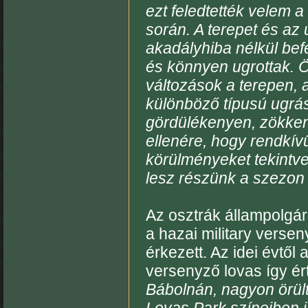
ezt feledtették velem a
során. A terepet és az
akadályhiba nélkül bef
és könnyen ugrottak. Ö
változások a terepen, 
különböző típusú ugrá
gördülékenyen, zökken
ellenére, hogy rendkív
körülményeket tekintv
lesz részünk a szezon 
Az osztrák állampolgár
a hazai military versen
érkezett. Az idei évtől
versenyző lovas így ér
Bábolnán, nagyon örült