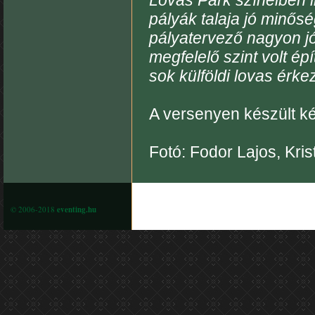
Lovas Park színeiben i
pályák talaja jó minőség
pályatervező nagyon j
megfelelő szint volt é
sok külföldi lovas érke
A versenyen készült 
Fotó: Fodor Lajos, Kri
© 2006-2018
eventing.hu