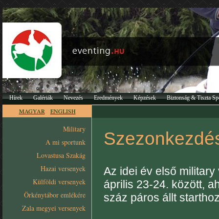
Hírek
Galériák
Nevezés
Eredmények
Képzések
Biztonság & Tiszta Sp
MAGYAR
ENGLISH
Military
Szezonkezdé
A mi sportunk
Lovastusa Szakág
Hazai versenyek
Az idei év első militar
Külföldi versenyek
április 23-24. között, 
Örkénytábor emlékére
száz páros állt starthoz
Zala megyei versenyek