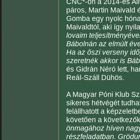
CNC*-on a 2014-es All
páros, Martin Maivald 
Gomba egy nyolc hónap
Maivaldtól, aki így nyi
lovaim teljesítményével
Bábolnán az elmúlt éve
Ha az őszi verseny idő
szeretnék akkor is Bábo
és Gidrán Néró lett, h
Reál-Száll Dühös.
A Magyar Póni Klub Sz
sikeres hétvégét tudha
felállhatott a képzelet
követően a következőke
önmagához híven nagys
részfeladatban. Grödu