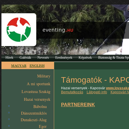
Hírek
Galériák
Nevezés
Eredmények
Képzések
Biztonság & Tiszta Sp
MAGYAR
ENGLISH
Military
Támogatók - KA
A mi sportunk
Hazai versenyek - Kaposvár
www.lovasak
Lovastusa Szakág
Bemutatkozás
Látogató info
Kaposvári M
Hazai versenyek
PARTNEREINK
Bábolna
Dánszentmiklós
Dunakeszi-Alag
Eger