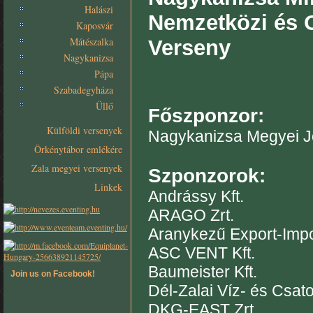
Halászi
Nemzetközi és 
Kaposvár
Mátészalka
Verseny
Nagykanizsa
Pápa
Szabadegyháza
Üllő
Főszponzor:
Külföldi versenyek
Nagykanizsa Megyei 
Örkénytábor emlékére
Zala megyei versenyek
Szponzorok:
Linkek
Andrássy Kft.
ARAGO Zrt.
Aranykezű Export-Impor
ASC VENT Kft.
Baumeister Kft.
Join us on Facebook!
Dél-Zalai Víz- és Csat
DKG-EAST Zrt.