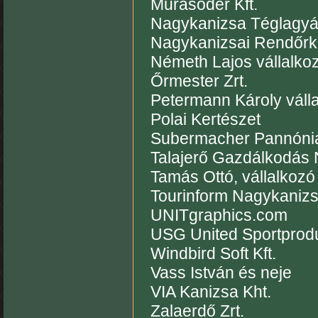
Murasóder Kft.
Nagykanizsa Téglagyár
Nagykanizsai Rendőrk
Németh Lajos vállalko
Őrmester Zrt.
Petermann Károly váll
Polai Kertészet
Subermacher Pannónia
Talajerő Gazdálkodás
Tamás Ottó, vállalkozó
Tourinform Nagykaniz
UNITgraphics.com
USG United Sportpro
Windbird Soft Kft.
Vass István és neje
VIA Kanizsa Kht.
Zalaerdő Zrt.