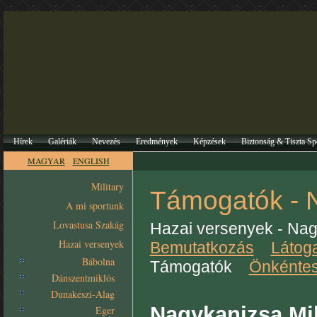
Hírek
Galériák
Nevezés
Eredmények
Képzések
Biztonság & Tiszta Sp
MAGYAR
ENGLISH
Military
Támogatók -
A mi sportunk
Lovastusa Szakág
Hazai versenyek - Na
Hazai versenyek
Bemutatkozás
Látoga
Bábolna
Támogatók
Önkénte
Dánszentmiklós
Dunakeszi-Alag
Nagykanizsa Mil
Eger