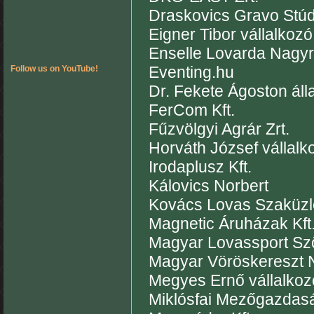
Draskovics Gravo Stúd
Eigner Tibor vállalkozó
Enselle Lovarda Nagy
Eventing.hu
Follow us on YouTube!
Dr. Fekete Ágoston áll
FerCom Kft.
Fűzvölgyi Agrár Zrt.
Horváth József vállalk
Irodaplusz Kft.
Kálovics Norbert
Kovács Lovas Szaküzl
Magnetic Áruházak Kft
Magyar Lovassport Sz
Magyar Vöröskereszt 
Megyes Ernő vállalkoz
Miklósfai Mezőgazdaság