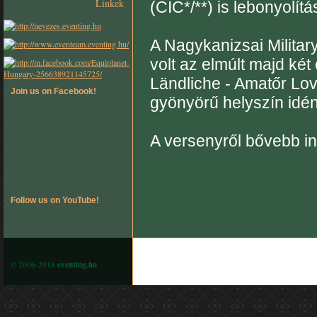
Linkek
(CIC*/**) is lebonyolítá
A Nagykanizsai Milita
volt az elmúlt majd ké
Ländliche - Amatőr Lo
Join us on Facebook!
gyönyörű helyszín idén 
A versenyről bővebb in
Follow us on YouTube!
© 2006-2018
eventing.hu