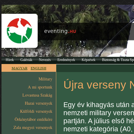
Hírek
Galériák
Nevezés
Eredmények
Képzések
Biztonság & Tiszta Sp
MAGYAR
ENGLISH
Military
Újra verseny
A mi sportunk
Lovastusa Szakág
Hazai versenyek
Egy év kihagyás után 
Külföldi versenyek
nemzeti military vers
Örkénytábor emlékére
partján. A július első
Zala megyei versenyek
nemzeti kategória (A0,